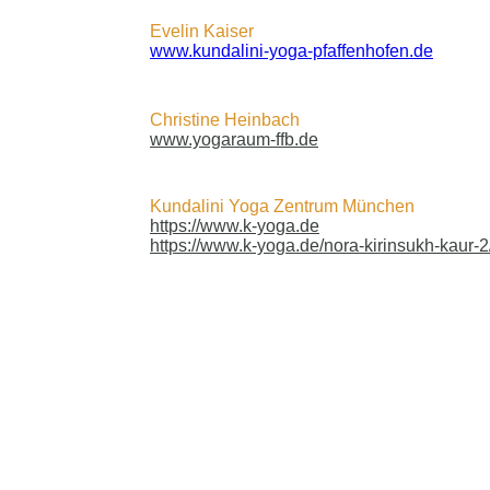
Evelin Kaiser
www.kundalini-yoga-pfaffenhofen.de
Christine Heinbach
www.yogaraum-ffb.de
Kundalini Yoga Zentrum München
https://www.k-yoga.de
https://www.k-yoga.de/nora-kirinsukh-kaur-2